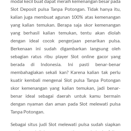
modal kecil buat dapat meraih kemenangan besar pada
Slot Deposit pulsa Tanpa Potongan. Tidak hanya itu,
kalian juga membuat agunan 100% atas kemenangan
yang kalian temukan. Berapa saja skor kemenangan
yang berhasil kalian temukan, tentu akan diolah
dengan ideal cocok pengerjaan penarikan pulsa.
Berkenaan ini sudah digambarkan langsung oleh
sebagian ratus ribu player Slot online gacor yang
berada di Indonesia. Ini pasti benar-benar
membahagiakan sekali kan? Karena kalian tak perlu
kuatir kembali mengenai Slot pulsa Tanpa Potongan
skor kemenangan yang kalian temukan, jadi benar-
benar ideal sebagai daerah untuk kamu bermain
dengan nyaman dan aman pada Slot melewati pulsa
Tanpa Potongan.
Sebagai situs judi Slot melewati pulsa sudah siapkan