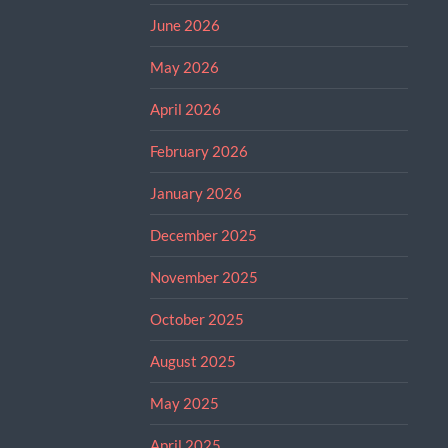
June 2026
May 2026
April 2026
February 2026
January 2026
December 2025
November 2025
October 2025
August 2025
May 2025
April 2025