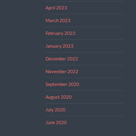
April 2023
March 2023
February 2023
January 2023
December 2022
November 2022
September 2020
August 2020
July 2020
June 2020