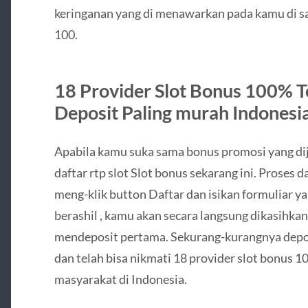
keringanan yang di menawarkan pada kamu di sa
100.
18 Provider Slot Bonus 100% Te
Deposit Paling murah Indonesi
Apabila kamu suka sama bonus promosi yang dija
daftar rtp slot Slot bonus sekarang ini. Proses 
meng-klik button Daftar dan isikan formuliar y
berashil , kamu akan secara langsung dikasihkan
mendeposit pertama. Sekurang-kurangnya depos
dan telah bisa nikmati 18 provider slot bonus 1
masyarakat di Indonesia.