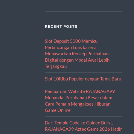
RECENT POSTS
Slot Deposit 5000 Memicu
Perbincangan Luas karena
Menawarkan Konsep Permainan
Digital dengan Modal Awal Lebih
Terjangkau
Slot 10Ribu Populer dengan Tema Baru
Pembaruan Website RAJANAGA99
Menandai Perubahan Besar dalam
Cara Pemain Mengakses Hiburan
Game Online
Dari Temple Code ke Golden Burst,
RAJANAGA99 Aztec Gems 2026 Hadir