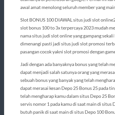
awal amat menolong seluruh member yang main 
Slot BONUS 100 DIAWAL situs judi slot online2
slot bonus 100 to 3x terpercaya 2023 mudah m
nama situs judi slot online yang gampang sekal
dimenangi pasti jadi situs judi slot promosi
pasangan cocok yakni slot promosi dengan gam
Jadi dengan ada banyaknya bonus yang telah m
dapat menjadi salah satunya orang yang merasai
sebuah bonus yang banyak yang telah menghar
dapat merasai kesan Depo 25 Bonus 25 pada ting
telah mengharap kamu dalam situs Depo 25 Bon
servis nomor 1 pada kamu di saat main di situs
butuh panik di saat main di situs Depo 100 Bo