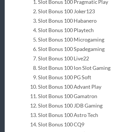
Slot Bonus 100 Pragmatic Play
Slot Bonus 100 Joker123
Slot Bonus 100 Habanero
Slot Bonus 100 Playtech
Slot Bonus 100 Microgaming
Slot Bonus 100 Spadegaming
Slot Bonus 100 Live22
Slot Bonus 100 Ion Slot Gaming
Slot Bonus 100 PG Soft
Slot Bonus 100 Advant Play
Slot Bonus 100 Gamatron
Slot Bonus 100 JDB Gaming
Slot Bonus 100 Astro Tech
Slot Bonus 100 CQ9