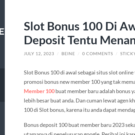
Slot Bonus 100 Di A
EXICO.COM
Deposit Tentu Menan
JULY 12, 2023
/
BEINE
/
0 COMMENTS
/
STICK
Slot Bonus 100 di awal sebagai situs slot onli
promosi bonus new member 100 yang tak meman
Member 100
buat member baru adalah bonus ya
lebih besar buat anda. Dan cuman lewat agen k
100 di Slot bonus, karena itu anda dapat mend
Bonus deposit 100 buat member baru 2023 sekara
utamanya di penelusuran google. Perihal ini ka