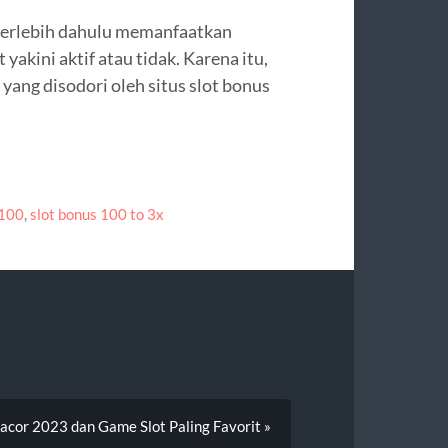
n terlebih dahulu memanfaatkan
yakini aktif atau tidak. Karena itu,
yang disodori oleh situs slot bonus
 100
,
slot bonus 100 to 3x
acor 2023 dan Game Slot Paling Favorit »