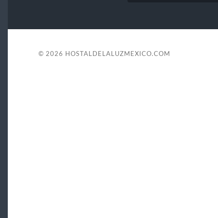
© 2026
HOSTALDELALUZMEXICO.COM