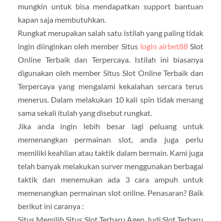
mungkin untuk bisa mendapatkan support bantuan
kapan saja membutuhkan.
Rungkat merupakan salah satu istilah yang paling tidak
ingin diinginkan oleh member Situs
login airbet88
Slot
Online Terbaik dan Terpercaya. Istilah ini biasanya
digunakan oleh member Situs Slot Online Terbaik dan
Terpercaya yang mengalami kekalahan sercara terus
menerus. Dalam melakukan 10 kali spin tidak menang
sama sekali itulah yang disebut rungkat.
Jika anda ingin lebih besar lagi peluang untuk
memenangkan permainan slot, anda juga perlu
memiliki keahlian atau taktik dalam bermain. Kami juga
telah banyak melakukan surver menggunakan berbagai
taktik dan menemukan ada 3 cara ampuh untuk
memenangkan permainan slot online. Penasaran? Baik
berikut ini caranya :
Situs Memilih Situs Slot Terbaru Agen Judi Slot Terbaru