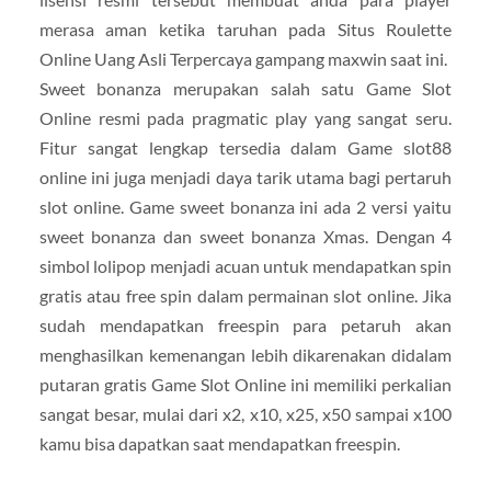
merasa aman ketika taruhan pada Situs Roulette
Online Uang Asli Terpercaya gampang maxwin saat ini.
Sweet bonanza merupakan salah satu Game Slot
Online resmi pada pragmatic play yang sangat seru.
Fitur sangat lengkap tersedia dalam Game slot88
online ini juga menjadi daya tarik utama bagi pertaruh
slot online. Game sweet bonanza ini ada 2 versi yaitu
sweet bonanza dan sweet bonanza Xmas. Dengan 4
simbol lolipop menjadi acuan untuk mendapatkan spin
gratis atau free spin dalam permainan slot online. Jika
sudah mendapatkan freespin para petaruh akan
menghasilkan kemenangan lebih dikarenakan didalam
putaran gratis Game Slot Online ini memiliki perkalian
sangat besar, mulai dari x2, x10, x25, x50 sampai x100
kamu bisa dapatkan saat mendapatkan freespin.