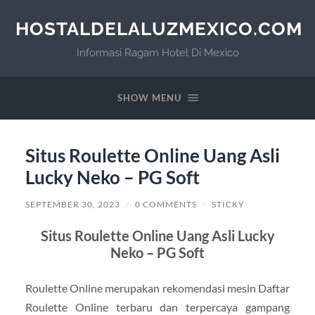
HOSTALDELALUZMEXICO.COM
Informasi Ragam Hotel Di Mexico
SHOW MENU
Situs Roulette Online Uang Asli
Lucky Neko – PG Soft
SEPTEMBER 30, 2023
/
0 COMMENTS
/
STICKY
Situs Roulette Online Uang Asli Lucky
Neko – PG Soft
Roulette Online merupakan rekomendasi mesin Daftar
Roulette Online terbaru dan terpercaya gampang