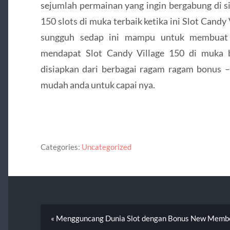
sejumlah permainan yang ingin bergabung di s
150 slots di muka terbaik ketika ini Slot Cand
sungguh sedap ini mampu untuk membuat 
mendapat Slot Candy Village 150 di muka 
disiapkan dari berbagai ragam ragam bonus –
mudah anda untuk capai nya.
Categories:
Uncategorized
« Mengguncang Dunia Slot dengan Bonus New Membe