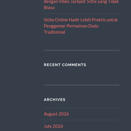
dengan Vibes Jackpot 500x yang Tidak
Biasa
Sicbo Online Hadir Lebih Praktis untuk
Penggemar Permainan Dadu
Tradisional
RECENT COMMENTS
ARCHIVES
August 2026
July 2026