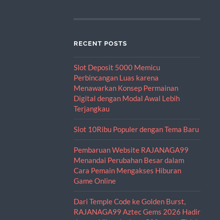
RECENT POSTS
Slot Deposit 5000 Memicu
Perbincangan Luas karena
Menawarkan Konsep Permainan
Digital dengan Modal Awal Lebih
Terjangkau
Slot 10Ribu Populer dengan Tema Baru
Pembaruan Website RAJANAGA99
Menandai Perubahan Besar dalam
Cara Pemain Mengakses Hiburan
Game Online
Dari Temple Code ke Golden Burst,
RAJANAGA99 Aztec Gems 2026 Hadir