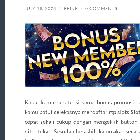
JULY 18, 2024
/
BEINE
/
0 COMMENTS
Kalau kamu beratensi sama bonus promosi
c
kamu patut selekasnya mendaftar rtp slots Slot
cepat sekali cukup dengan mengeklik button 
ditentukan. Sesudah berashil , kamu akan secara