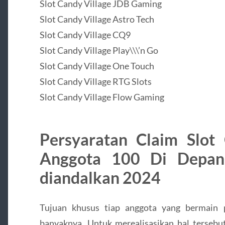
Slot Candy Village JDB Gaming
Slot Candy Village Astro Tech
Slot Candy Village CQ9
Slot Candy Village Play\\\’n Go
Slot Candy Village One Touch
Slot Candy Village RTG Slots
Slot Candy Village Flow Gaming
Persyaratan Claim Slot
Anggota 100 Di Depan
diandalkan 2024
Tujuan khusus tiap anggota yang bermain 
banyaknya. Untuk merealisasikan hal tersebu