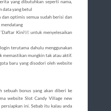
erita yang dibutuhkan seperti nama,
n data yang betul
 dan optimis semua sudah berisi dan
a mendatang
 ‘Daftar Kini\\\’ untuk menyelesaikan
a login terutama dahulu menggunakan
k memastikan mungkin tak atau aktif.
gota baru yang disodori oleh website
h sebuah bonus yang akan diberi ke
ama website Slot Candy Village new
ersiapkan ini. Sebab itu kalau anda