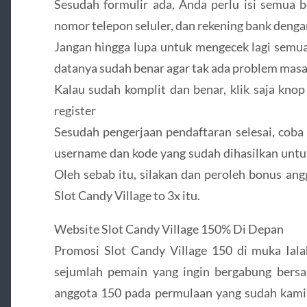
Sesudah formulir ada, Anda perlu isi semua b
nomor telepon seluler, dan rekening bank denga
Jangan hingga lupa untuk mengecek lagi semua
datanya sudah benar agar tak ada problem mas
Kalau sudah komplit dan benar, klik saja knop
register
Sesudah pengerjaan pendaftaran selesai, cob
username dan kode yang sudah dihasilkan untu
Oleh sebab itu, silakan dan peroleh bonus ang
Slot Candy Village to 3x itu.
Website Slot Candy Village 150% Di Depan
Promosi Slot Candy Village 150 di muka Iala
sejumlah pemain yang ingin bergabung bers
anggota 150 pada permulaan yang sudah kami p