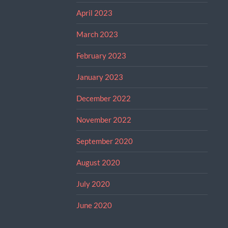
April 2023
March 2023
February 2023
January 2023
December 2022
November 2022
September 2020
August 2020
July 2020
June 2020