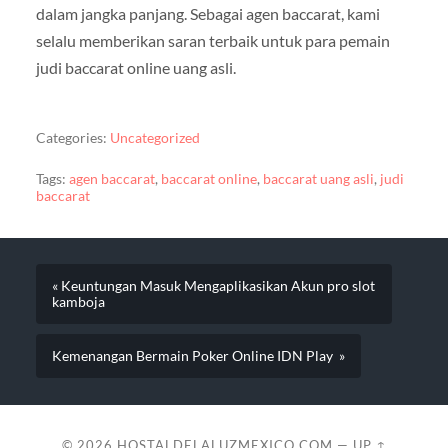
dalam jangka panjang. Sebagai agen baccarat, kami
selalu memberikan saran terbaik untuk para pemain
judi baccarat online uang asli.
Categories:
Uncategorized
Tags:
agen baccarat
,
baccarat online
,
baccarat uang asli
,
judi
baccarat
« Keuntungan Masuk Mengaplikasikan Akun pro slot
kamboja
Kemenangan Bermain Poker Online IDN Play »
© 2026
HOSTALDELALUZMEXICO.COM
—
UP ↑