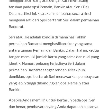
menggunakan uang asli, dengan cara memasang
taruhan pada opsi Pemain, Bankir, atau Seri (Tie).
Dalam artikel ini, kita akan membahas secara rinci
mengenai arti dari opsi bertaruh Seri dalam permainan
Baccarat.
Seri atau Tie adalah kondisi di mana hasil akhir
permainan Baccarat menghasilkan skor yang sama
antara tangan Pemain dan Bankir. Dalam hal ini, kedua
tangan memiliki jumlah kartu yang sama dan nilai yang
identik. Namun, peluang terjadinya Seri dalam
permainan Baccarat sangat rendah. Meskipun
demikian, opsi bertaruh Seri menawarkan pembayaran
yang lebih tinggi dibandingkan opsi Pemain atau
Bankir.
Apabila Anda memilih untuk bertaruh pada opsi Seri
dan benar, pembayaran yang Anda dapatkan biasanya