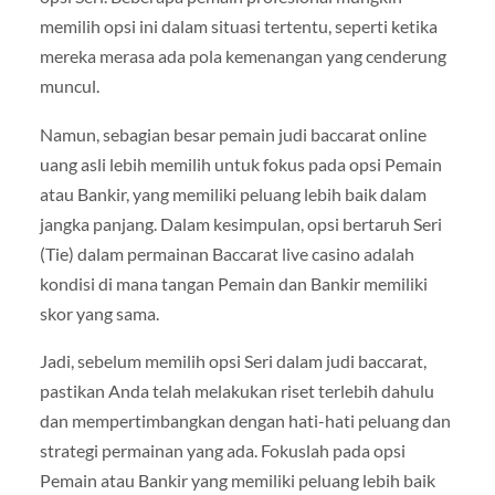
memilih opsi ini dalam situasi tertentu, seperti ketika
mereka merasa ada pola kemenangan yang cenderung
muncul.
Namun, sebagian besar pemain judi baccarat online
uang asli lebih memilih untuk fokus pada opsi Pemain
atau Bankir, yang memiliki peluang lebih baik dalam
jangka panjang. Dalam kesimpulan, opsi bertaruh Seri
(Tie) dalam permainan Baccarat live casino adalah
kondisi di mana tangan Pemain dan Bankir memiliki
skor yang sama.
Jadi, sebelum memilih opsi Seri dalam judi baccarat,
pastikan Anda telah melakukan riset terlebih dahulu
dan mempertimbangkan dengan hati-hati peluang dan
strategi permainan yang ada. Fokuslah pada opsi
Pemain atau Bankir yang memiliki peluang lebih baik