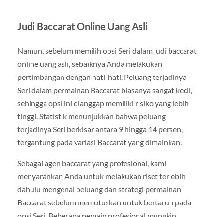
Judi Baccarat Online Uang Asli
Namun, sebelum memilih opsi Seri dalam judi baccarat
online uang asli, sebaiknya Anda melakukan
pertimbangan dengan hati-hati. Peluang terjadinya
Seri dalam permainan Baccarat biasanya sangat kecil,
sehingga opsi ini dianggap memiliki risiko yang lebih
tinggi. Statistik menunjukkan bahwa peluang
terjadinya Seri berkisar antara 9 hingga 14 persen,
tergantung pada variasi Baccarat yang dimainkan.
Sebagai agen baccarat yang profesional, kami
menyarankan Anda untuk melakukan riset terlebih
dahulu mengenai peluang dan strategi permainan
Baccarat sebelum memutuskan untuk bertaruh pada
opsi Seri. Beberapa pemain profesional mungkin