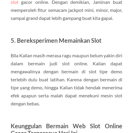
slot
gacor online. Dengan demikian, Jaminan buat
memperoleh fitur semacam jackpot mini, minor, major,
sampai grand dapat lebih gampang buat kita gapai.
5. Bereksperimen Memainkan Slot
Bila Kalian masih merasa ragu maupun belum yakin diri
dalam bermain judi slot online. Kalian dapat
mengawalinya dengan bermain di slot tipe demo
terlebih dulu buat latihan. Karena dengan bermain di
tipe yang demo, hingga Kalian tidak hendak menerima
efek apapun serta malah dapat menekuni mesin slot
dengan bebas.
Keunggulan Bermain Web Slot Online