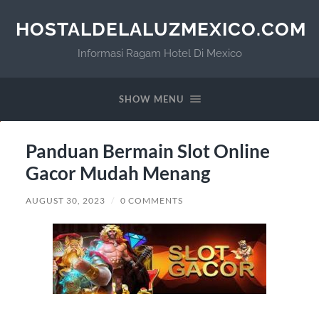
HOSTALDELALUZMEXICO.COM
Informasi Ragam Hotel Di Mexico
SHOW MENU
Panduan Bermain Slot Online
Gacor Mudah Menang
AUGUST 30, 2023
/
0 COMMENTS