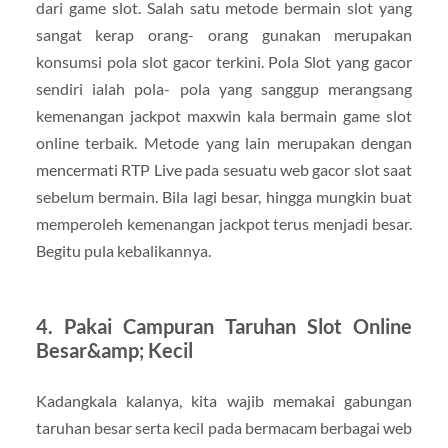
dari game slot. Salah satu metode bermain slot yang
sangat kerap orang- orang gunakan merupakan
konsumsi pola slot gacor terkini. Pola Slot yang gacor
sendiri ialah pola- pola yang sanggup merangsang
kemenangan jackpot maxwin kala bermain game slot
online terbaik. Metode yang lain merupakan dengan
mencermati RTP Live pada sesuatu web gacor slot saat
sebelum bermain. Bila lagi besar, hingga mungkin buat
memperoleh kemenangan jackpot terus menjadi besar.
Begitu pula kebalikannya.
4. Pakai Campuran Taruhan Slot Online
Besar&amp; Kecil
Kadangkala kalanya, kita wajib memakai gabungan
taruhan besar serta kecil pada bermacam berbagai web