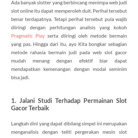
Ada banyak slotter yang berbincang menimpa web judi
slot online itu dapat memperoleh duit. Perihal tersebut
benar terdapatnya. Tetapi perihal tersebut pula wajib
diiringi dengan perhitungan analisis yang kokoh
Pragmatic Play
serta diiringi oleh metode bermain
yang pas. Hingga dari itu, ayo Kita bongkar sebagian
metode rahasia bermain judi pada web slot gacor
mudah menang dengan efektif biar dapat
mendapatkan kemenangan dengan modal seminim
bisa jadi.
1. Jalani Studi Terhadap Permainan Slot
Gacor Terbaik
Langkah dini yang dapat dibilang simpel ini merupakan
menganalisis dengan teliti pergerakan mesin slot