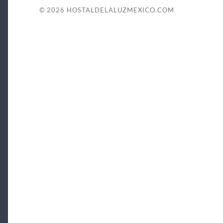
© 2026
HOSTALDELALUZMEXICO.COM