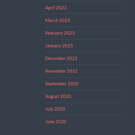
April 2023
March 2023
February 2023
January 2023
December 2022
November 2022
September 2020
August 2020
July 2020
June 2020