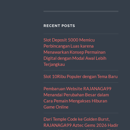
RECENT POSTS
Slot Deposit 5000 Memicu
Perbincangan Luas karena
Menawarkan Konsep Permainan
Digital dengan Modal Awal Lebih
Terjangkau
Slot 10Ribu Populer dengan Tema Baru
Pembaruan Website RAJANAGA99
Menandai Perubahan Besar dalam
Cara Pemain Mengakses Hiburan
Game Online
Dari Temple Code ke Golden Burst,
RAJANAGA99 Aztec Gems 2026 Hadir