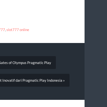
777
,
slot777 online
Gates of Olympus Pragmatic Play
Inovatif dari Pragmatic Play Indonesia »