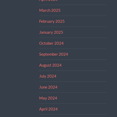
March 2025
February 2025
January 2025
October 2024
September 2024
August 2024
July 2024
June 2024
May 2024
April 2024