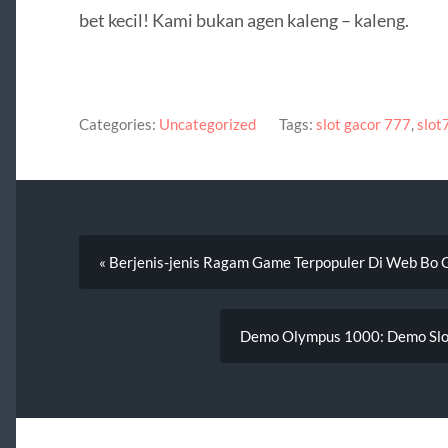
bet kecil! Kami bukan agen kaleng – kaleng.
Categories:
Uncategorized
Tags:
slot gacor 777
,
slot
« Berjenis-jenis Ragam Game Terpopuler Di Web Bo 
Demo Olympus 1000: Demo Slot 