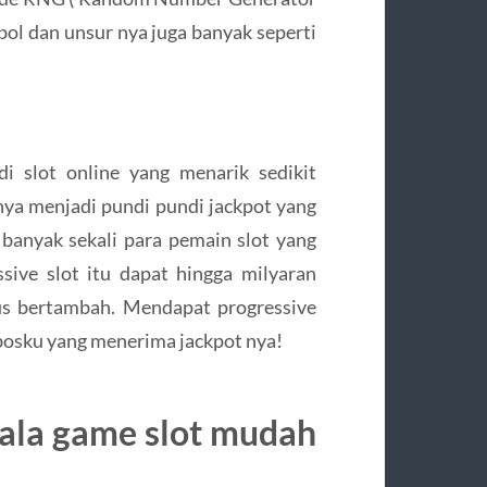
ol dan unsur nya juga banyak seperti
di slot online yang menarik sedikit
nya menjadi pundi pundi jackpot yang
 banyak sekali para pemain slot yang
sive slot itu dapat hingga milyaran
rus bertambah. Mendapat progressive
 bosku yang menerima jackpot nya!
egala game slot mudah