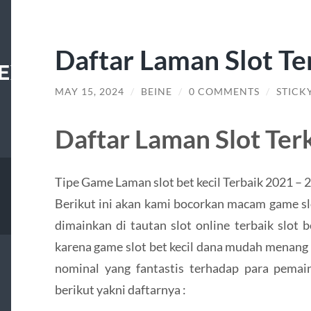
Daftar Laman Slot Te
EXICO.COM
MAY 15, 2024
/
BEINE
/
0 COMMENTS
/
STICK
Daftar Laman Slot Ter
Tipe Game Laman slot bet kecil Terbaik 2021 – 2
Berikut ini akan kami bocorkan macam game s
dimainkan di tautan slot online terbaik slot 
karena game slot bet kecil dana mudah menang
nominal yang fantastis terhadap para pemain
berikut yakni daftarnya :