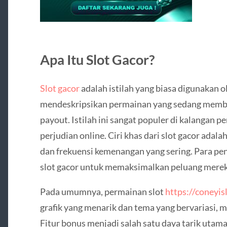
Apa Itu Slot Gacor?
Slot gacor
adalah istilah yang biasa digunakan o
mendeskripsikan permainan yang sedang memb
payout. Istilah ini sangat populer di kalangan p
perjudian online. Ciri khas dari slot gacor adala
dan frekuensi kemenangan yang sering. Para pe
slot gacor untuk memaksimalkan peluang mere
Pada umumnya, permainan slot
https://coneyis
grafik yang menarik dan tema yang bervariasi,
Fitur bonus menjadi salah satu daya tarik utam