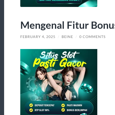
Mengenal Fitur Bonus
FEBRUARY 4, 2025
/
BEINE
/
0 COMMENTS