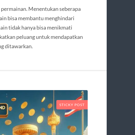
an permainan. Menentukan seberapa
ain bisa membantu menghindari
main tidak hanya bisa menikmati
ngkatkan peluang untuk mendapatkan
ng ditawarkan.
STICKY POST