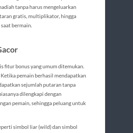
adiah tanpa harus mengeluarkan
taran gratis, multiplikator, hingga
saat bermain.
 Gacor
nis fitur bonus yang umum ditemukan.
). Ketika pemain berhasil mendapatkan
dapatkan sejumlah putaran tanpa
biasanya dilengkapi dengan
ngan pemain, sehingga peluang untuk
eperti simbol liar (wild) dan simbol