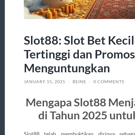
Slot88: Slot Bet Kec
Tertinggi dan Promos
Menguntungkan
JANUARY 15, 2025
/
BEINE
/
0 COMMENTS
Mengapa Slot88 Menja
di Tahun 2025 untu
Slot88 telah membuktikan dirinya sebaga