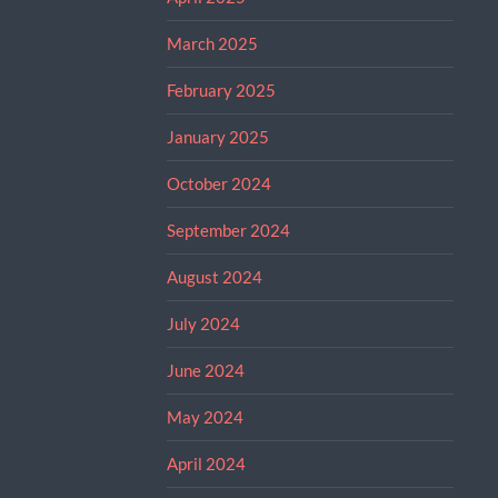
March 2025
February 2025
January 2025
October 2024
September 2024
August 2024
July 2024
June 2024
May 2024
April 2024