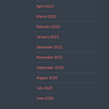
April 2023
March 2023
February 2023
January 2023
December 2022
November 2022
September 2020
August 2020
July 2020
June 2020