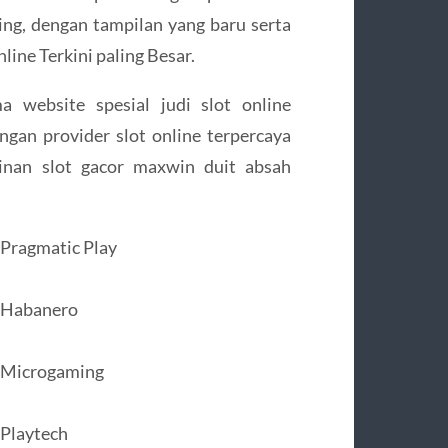
ing, dengan tampilan yang baru serta
line Terkini paling Besar.
 website spesial judi slot online
ngan provider slot online terpercaya
nan slot gacor maxwin duit absah
Pragmatic Play
n Habanero
n Microgaming
 Playtech