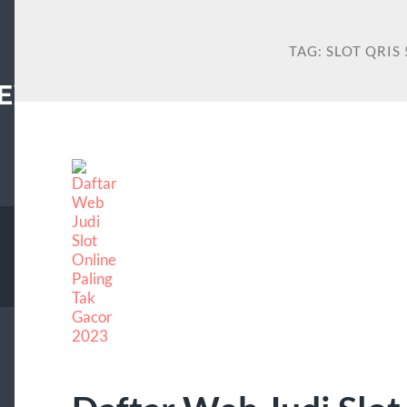
TAG:
SLOT QRIS 
EXICO.COM