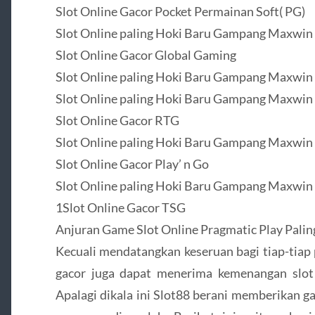
Slot Online Gacor Pocket Permainan Soft( PG)
Slot Online paling Hoki Baru Gampang Maxwin
Slot Online Gacor Global Gaming
Slot Online paling Hoki Baru Gampang Maxwi
Slot Online paling Hoki Baru Gampang Maxwin 
Slot Online Gacor RTG
Slot Online paling Hoki Baru Gampang Maxwi
Slot Online Gacor Play’ n Go
Slot Online paling Hoki Baru Gampang Maxwin
1Slot Online Gacor TSG
Anjuran Game Slot Online Pragmatic Play Palin
Kecuali mendatangkan keseruan bagi tiap-tiap 
gacor juga dapat menerima kemenangan slot
Apalagi dikala ini Slot88 berani memberikan 