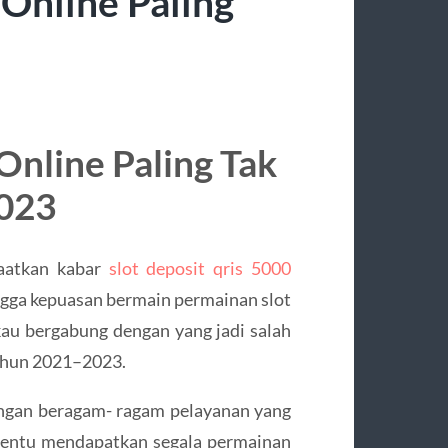
 Online Paling
Online Paling Tak
023
aatkan kabar
slot deposit qris 5000
ingga kepuasan bermain permainan slot
kau bergabung dengan yang jadi salah
 tahun 2021–2023.
engan beragam- ragam pelayanan yang
n tentu mendapatkan segala permainan