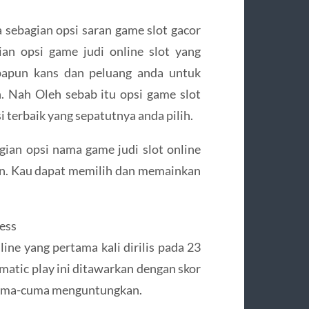
 sebagian opsi saran game slot gacor
ian opsi game judi online slot yang
papun kans dan peluang anda untuk
. Nah Oleh sebab itu opsi game slot
si terbaik yang sepatutnya anda pilih.
ian opsi nama game judi slot online
kan. Kau dapat memilih dan memainkan
cess
line yang pertama kali dirilis pada 23
matic play ini ditawarkan dengan skor
cuma-cuma menguntungkan.