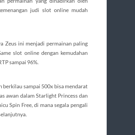
ian permainan yang dihadirkan oleh
kemenangan judi slot online mudah
 Zeus ini menjadi permainan paling
 Game slot online dengan kemudahan
 RTP sampai 96%.
an berkilau sampai 500x bisa mendarat
atas awan dalam Starlight Princess dan
icu Spin Free, di mana segala pengali
elanjutnya.