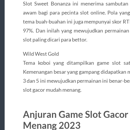
Slot Sweet Bonanza ini menerima sambutan 
awam bagi para pecinta slot online. Pola yan
tema buah-buahan ini juga mempunyai skor RT
97%. Dan inilah yang mewujudkan permainan 
slot paling dicari para bettor.
Wild West Gold
Tema koboi yang ditampilkan game slot satu
Kemenangan besar yang gampang didapatkan mel
3 dan 5 ini mewujudkan permainan ini benar-be
slot gacor mudah menang.
Anjuran Game Slot Gacor O
Menang 2023