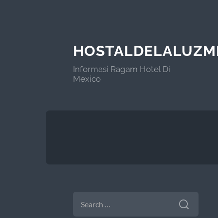
HOSTALDELALUZM
Informasi Ragam Hotel Di
Mexico
SEARCH
FOR: