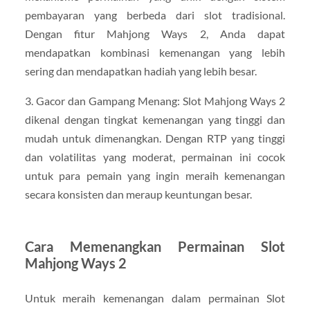
pembayaran yang berbeda dari slot tradisional.
Dengan fitur Mahjong Ways 2, Anda dapat
mendapatkan kombinasi kemenangan yang lebih
sering dan mendapatkan hadiah yang lebih besar.
3. Gacor dan Gampang Menang: Slot Mahjong Ways 2
dikenal dengan tingkat kemenangan yang tinggi dan
mudah untuk dimenangkan. Dengan RTP yang tinggi
dan volatilitas yang moderat, permainan ini cocok
untuk para pemain yang ingin meraih kemenangan
secara konsisten dan meraup keuntungan besar.
Cara Memenangkan Permainan Slot
Mahjong Ways 2
Untuk meraih kemenangan dalam permainan Slot