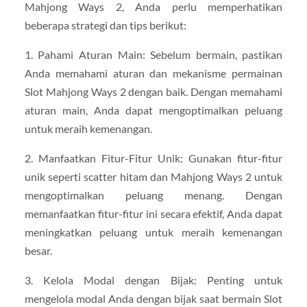
Mahjong Ways 2, Anda perlu memperhatikan
beberapa strategi dan tips berikut:
1. Pahami Aturan Main: Sebelum bermain, pastikan
Anda memahami aturan dan mekanisme permainan
Slot Mahjong Ways 2 dengan baik. Dengan memahami
aturan main, Anda dapat mengoptimalkan peluang
untuk meraih kemenangan.
2. Manfaatkan Fitur-Fitur Unik: Gunakan fitur-fitur
unik seperti scatter hitam dan Mahjong Ways 2 untuk
mengoptimalkan peluang menang. Dengan
memanfaatkan fitur-fitur ini secara efektif, Anda dapat
meningkatkan peluang untuk meraih kemenangan
besar.
3. Kelola Modal dengan Bijak: Penting untuk
mengelola modal Anda dengan bijak saat bermain Slot