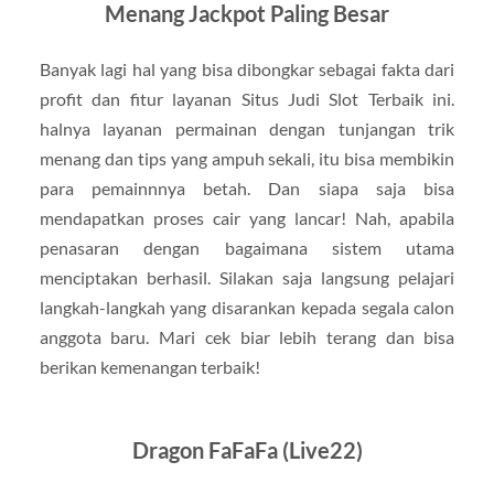
Menang Jackpot Paling Besar
Banyak lagi hal yang bisa dibongkar sebagai fakta dari
profit dan fitur layanan Situs Judi Slot Terbaik ini.
halnya layanan permainan dengan tunjangan trik
menang dan tips yang ampuh sekali, itu bisa membikin
para pemainnnya betah. Dan siapa saja bisa
mendapatkan proses cair yang lancar! Nah, apabila
penasaran dengan bagaimana sistem utama
menciptakan berhasil. Silakan saja langsung pelajari
langkah-langkah yang disarankan kepada segala calon
anggota baru. Mari cek biar lebih terang dan bisa
berikan kemenangan terbaik!
Dragon FaFaFa (Live22)