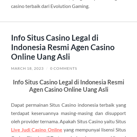
casino terbaik dari Evolution Gaming.
Info Situs Casino Legal di
Indonesia Resmi Agen Casino
Online Uang Asli
MARCH 18, 2023
/
0 COMMENTS
Info Situs Casino Legal di Indonesia Resmi
Agen Casino Online Uang Asli
Dapat permainan Situs Casino indonesia terbaik yang
terdapat keseruannya masing-masing dan disupport
oleh provider ternama. Apakah Situs Casino yaitu Situs
Live Judi Casino Online
yang mempunyai lisensi Situs