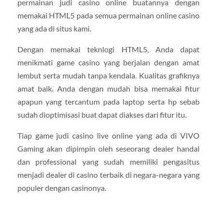
permainan judi casino online buatannya dengan
memakai HTML5 pada semua permainan online casino
yang ada di situs kami.
Dengan memakai teknlogi HTML5, Anda dapat
menikmati game casino yang berjalan dengan amat
lembut serta mudah tanpa kendala. Kualitas grafiknya
amat baik. Anda dengan mudah bisa memakai fitur
apapun yang tercantum pada laptop serta hp sebab
sudah dioptimisasi buat dapat diakses dari fitur itu.
Tiap game judi casino live online yang ada di VIVO
Gaming akan dipimpin oleh seseorang dealer handal
dan professional yang sudah memiliki pengasitus
menjadi dealer di casino terbaik di negara-negara yang
populer dengan casinonya.