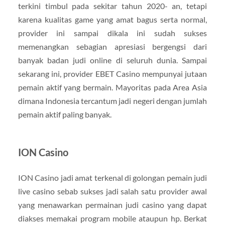
terkini timbul pada sekitar tahun 2020- an, tetapi
karena kualitas game yang amat bagus serta normal,
provider ini sampai dikala ini sudah sukses
memenangkan sebagian apresiasi bergengsi dari
banyak badan judi online di seluruh dunia. Sampai
sekarang ini, provider EBET Casino mempunyai jutaan
pemain aktif yang bermain. Mayoritas pada Area Asia
dimana Indonesia tercantum jadi negeri dengan jumlah
pemain aktif paling banyak.
ION Casino
ION Casino jadi amat terkenal di golongan pemain judi
live casino sebab sukses jadi salah satu provider awal
yang menawarkan permainan judi casino yang dapat
diakses memakai program mobile ataupun hp. Berkat