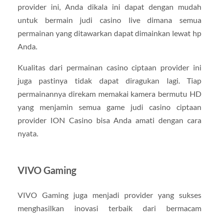
provider ini, Anda dikala ini dapat dengan mudah
untuk bermain judi casino live dimana semua
permainan yang ditawarkan dapat dimainkan lewat hp
Anda.
Kualitas dari permainan casino ciptaan provider ini
juga pastinya tidak dapat diragukan lagi. Tiap
permainannya direkam memakai kamera bermutu HD
yang menjamin semua game judi casino ciptaan
provider ION Casino bisa Anda amati dengan cara
nyata.
VIVO Gaming
VIVO Gaming juga menjadi provider yang sukses
menghasilkan inovasi terbaik dari bermacam