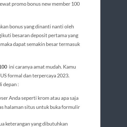
lewat promo bonus new member 100
an bonus yang dinanti nanti oleh
gikuti besaran deposit pertama yang
, maka dapat semakin besar termasuk
100
ini caranya amat mudah. Kamu
S formal dan terpercaya 2023.
i depan :
r Anda seperti krom atau apa saja
s halaman situs untuk buka formulir
mua keterangan yang dibutuhkan