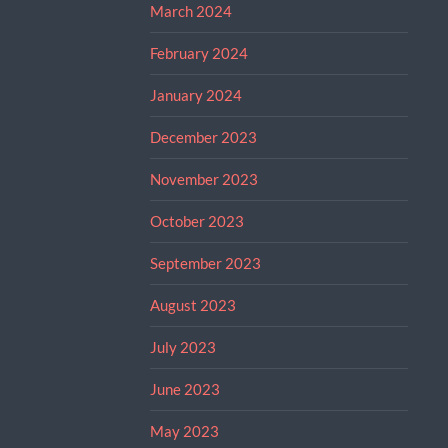
March 2024
February 2024
January 2024
December 2023
November 2023
October 2023
September 2023
August 2023
July 2023
June 2023
May 2023