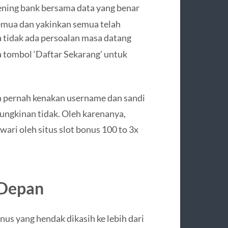
ening bank bersama data yang benar
emua dan yakinkan semua telah
 tidak ada persoalan masa datang
ja tombol ‘Daftar Sekarang’ untuk
bih pernah kenakan username dan sandi
mungkinan tidak. Oleh karenanya,
wari oleh situs slot bonus 100 to 3x
 Depan
nus yang hendak dikasih ke lebih dari