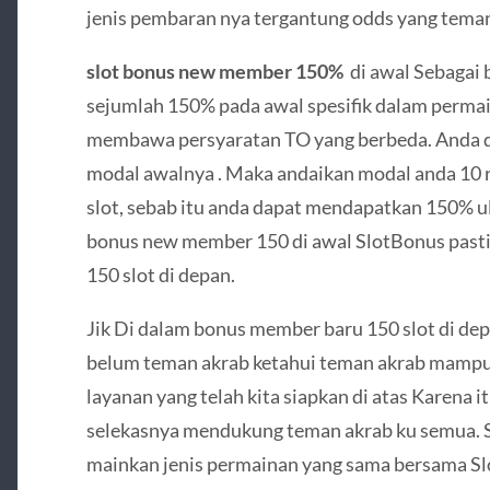
jenis pembaran nya tergantung odds yang teman
slot bonus new member 150%
di awal Sebagai 
sejumlah 150% pada awal spesifik dalam permain
membawa persyaratan TO yang berbeda. Anda 
modal awalnya . Maka andaikan modal anda 10 
slot, sebab itu anda dapat mendapatkan 150% ul
bonus new member 150 di awal SlotBonus pas
150 slot di depan.
Jik Di dalam bonus member baru 150 slot di dep
belum teman akrab ketahui teman akrab mampu 
layanan yang telah kita siapkan di atas Karena i
selekasnya mendukung teman akrab ku semua.
mainkan jenis permainan yang sama bersama S