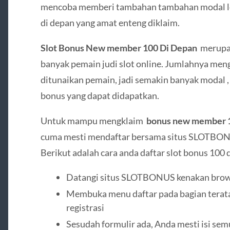
mencoba memberi tambahan tambahan modal 
di depan yang amat enteng diklaim.
Slot Bonus New member 100 Di Depan
merupak
banyak pemain judi slot online. Jumlahnya men
ditunaikan pemain, jadi semakin banyak modal 
bonus yang dapat didapatkan.
Untuk mampu mengklaim
bonus new member 
cuma mesti mendaftar bersama situs SLOTBONU
Berikut adalah cara anda daftar slot bonus 100 d
Datangi situs SLOTBONUS kenakan browse
Membuka menu daftar pada bagian terata
registrasi
Sesudah formulir ada, Anda mesti isi se