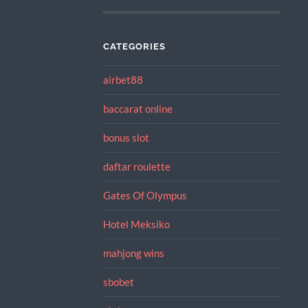
CATEGORIES
airbet88
baccarat online
bonus slot
daftar roulette
Gates Of Olympus
Hotel Meksiko
mahjong wins
sbobet