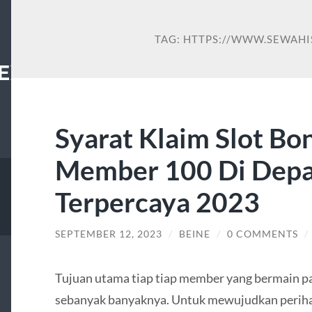
TAG:
HTTPS://WWW.SEWAH
EXICO.COM
Syarat Klaim Slot B
Member 100 Di Depa
Terpercaya 2023
SEPTEMBER 12, 2023
/
BEINE
/
0 COMMENTS
/
Tujuan utama tiap tiap member yang bermain 
sebanyak banyaknya. Untuk mewujudkan perihal