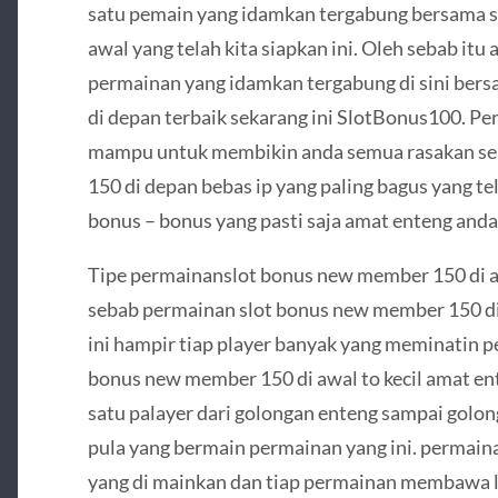
satu pemain yang idamkan tergabung bersama s
awal yang telah kita siapkan ini. Oleh sebab itu 
permainan yang idamkan tergabung di sini ber
di depan terbaik sekarang ini SlotBonus100. Pe
mampu untuk membikin anda semua rasakan se
150 di depan bebas ip yang paling bagus yang tela
bonus – bonus yang pasti saja amat enteng anda
Tipe permainanslot bonus new member 150 di a
sebab permainan slot bonus new member 150 di
ini hampir tiap player banyak yang meminatin p
bonus new member 150 di awal to kecil amat ent
satu palayer dari golongan enteng sampai golo
pula yang bermain permainan yang ini. permain
yang di mainkan dan tiap permainan membawa l