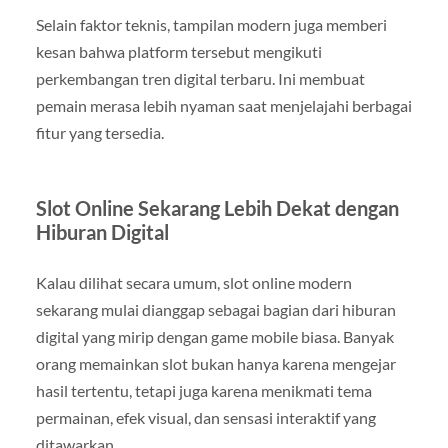
Selain faktor teknis, tampilan modern juga memberi
kesan bahwa platform tersebut mengikuti
perkembangan tren digital terbaru. Ini membuat
pemain merasa lebih nyaman saat menjelajahi berbagai
fitur yang tersedia.
Slot Online Sekarang Lebih Dekat dengan
Hiburan Digital
Kalau dilihat secara umum, slot online modern
sekarang mulai dianggap sebagai bagian dari hiburan
digital yang mirip dengan game mobile biasa. Banyak
orang memainkan slot bukan hanya karena mengejar
hasil tertentu, tetapi juga karena menikmati tema
permainan, efek visual, dan sensasi interaktif yang
ditawarkan.