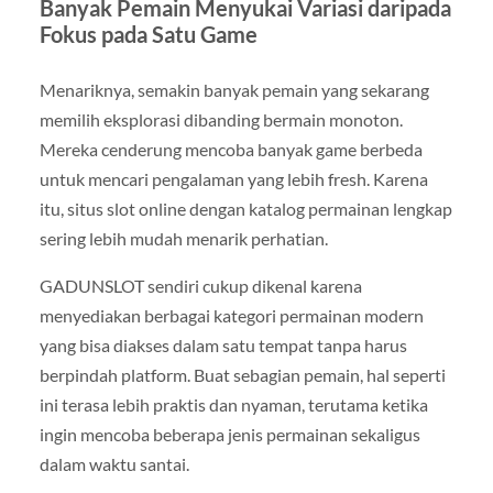
Banyak Pemain Menyukai Variasi daripada
Fokus pada Satu Game
Menariknya, semakin banyak pemain yang sekarang
memilih eksplorasi dibanding bermain monoton.
Mereka cenderung mencoba banyak game berbeda
untuk mencari pengalaman yang lebih fresh. Karena
itu, situs slot online dengan katalog permainan lengkap
sering lebih mudah menarik perhatian.
GADUNSLOT sendiri cukup dikenal karena
menyediakan berbagai kategori permainan modern
yang bisa diakses dalam satu tempat tanpa harus
berpindah platform. Buat sebagian pemain, hal seperti
ini terasa lebih praktis dan nyaman, terutama ketika
ingin mencoba beberapa jenis permainan sekaligus
dalam waktu santai.