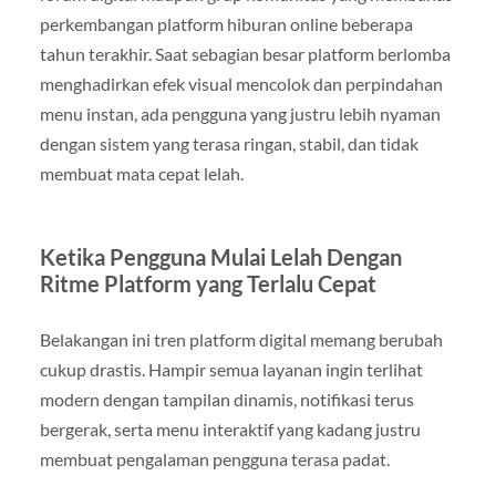
perkembangan platform hiburan online beberapa
tahun terakhir. Saat sebagian besar platform berlomba
menghadirkan efek visual mencolok dan perpindahan
menu instan, ada pengguna yang justru lebih nyaman
dengan sistem yang terasa ringan, stabil, dan tidak
membuat mata cepat lelah.
Ketika Pengguna Mulai Lelah Dengan
Ritme Platform yang Terlalu Cepat
Belakangan ini tren platform digital memang berubah
cukup drastis. Hampir semua layanan ingin terlihat
modern dengan tampilan dinamis, notifikasi terus
bergerak, serta menu interaktif yang kadang justru
membuat pengalaman pengguna terasa padat.