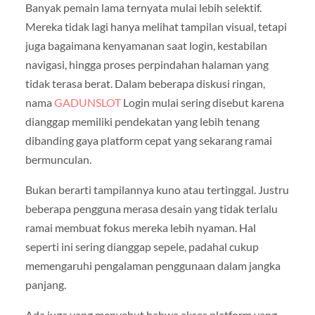
Banyak pemain lama ternyata mulai lebih selektif.
Mereka tidak lagi hanya melihat tampilan visual, tetapi
juga bagaimana kenyamanan saat login, kestabilan
navigasi, hingga proses perpindahan halaman yang
tidak terasa berat. Dalam beberapa diskusi ringan,
nama
GADUNSLOT
Login mulai sering disebut karena
dianggap memiliki pendekatan yang lebih tenang
dibanding gaya platform cepat yang sekarang ramai
bermunculan.
Bukan berarti tampilannya kuno atau tertinggal. Justru
beberapa pengguna merasa desain yang tidak terlalu
ramai membuat fokus mereka lebih nyaman. Hal
seperti ini sering dianggap sepele, padahal cukup
memengaruhi pengalaman penggunaan dalam jangka
panjang.
Ada juga yang menyebut bahwa akses platform yang