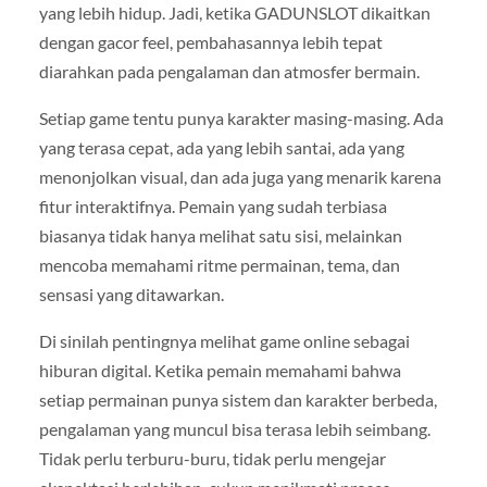
yang lebih hidup. Jadi, ketika GADUNSLOT dikaitkan
dengan gacor feel, pembahasannya lebih tepat
diarahkan pada pengalaman dan atmosfer bermain.
Setiap game tentu punya karakter masing-masing. Ada
yang terasa cepat, ada yang lebih santai, ada yang
menonjolkan visual, dan ada juga yang menarik karena
fitur interaktifnya. Pemain yang sudah terbiasa
biasanya tidak hanya melihat satu sisi, melainkan
mencoba memahami ritme permainan, tema, dan
sensasi yang ditawarkan.
Di sinilah pentingnya melihat game online sebagai
hiburan digital. Ketika pemain memahami bahwa
setiap permainan punya sistem dan karakter berbeda,
pengalaman yang muncul bisa terasa lebih seimbang.
Tidak perlu terburu-buru, tidak perlu mengejar