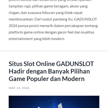
tampilan rapi, pilihan game beragam, akses yang
ringan, dan suasana hiburan yang tidak cepat
membosankan. Dari sudut pandang itu, GADUNSLOT
2026 punya posisi menarik dalam percakapan tentang
platform game online dengan gacor feel dan kualitas
entertainment yang lebih modern.
Situs Slot Online GADUNSLOT
Hadir dengan Banyak Pilihan
Game Populer dan Modern
MAY 14, 2026