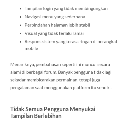
Tampilan login yang tidak membingungkan
Navigasi menu yang sederhana
Perpindahan halaman lebih stabil
Visual yang tidak terlalu ramai
Respons sistem yang terasa ringan di perangkat
mobile
Menariknya, pembahasan seperti ini muncul secara
alami di berbagai forum. Banyak pengguna tidak lagi
sekadar membicarakan permainan, tetapi juga
pengalaman saat menggunakan platform itu sendiri.
Tidak Semua Pengguna Menyukai
Tampilan Berlebihan