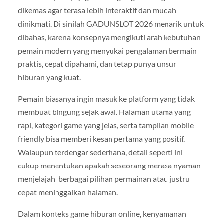
dikemas agar terasa lebih interaktif dan mudah
dinikmati. Di sinilah GADUNSLOT 2026 menarik untuk
dibahas, karena konsepnya mengikuti arah kebutuhan
pemain modern yang menyukai pengalaman bermain
praktis, cepat dipahami, dan tetap punya unsur
hiburan yang kuat.
Pemain biasanya ingin masuk ke platform yang tidak
membuat bingung sejak awal. Halaman utama yang
rapi, kategori game yang jelas, serta tampilan mobile
friendly bisa memberi kesan pertama yang positif.
Walaupun terdengar sederhana, detail seperti ini
cukup menentukan apakah seseorang merasa nyaman
menjelajahi berbagai pilihan permainan atau justru
cepat meninggalkan halaman.
Dalam konteks game hiburan online, kenyamanan