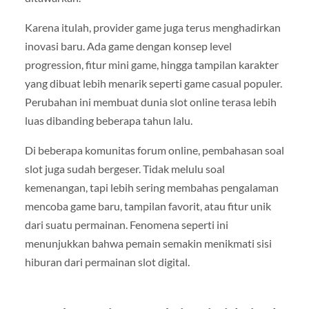
Karena itulah, provider game juga terus menghadirkan
inovasi baru. Ada game dengan konsep level
progression, fitur mini game, hingga tampilan karakter
yang dibuat lebih menarik seperti game casual populer.
Perubahan ini membuat dunia slot online terasa lebih
luas dibanding beberapa tahun lalu.
Di beberapa komunitas forum online, pembahasan soal
slot juga sudah bergeser. Tidak melulu soal
kemenangan, tapi lebih sering membahas pengalaman
mencoba game baru, tampilan favorit, atau fitur unik
dari suatu permainan. Fenomena seperti ini
menunjukkan bahwa pemain semakin menikmati sisi
hiburan dari permainan slot digital.