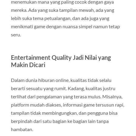
menemukan mana yang paling cocok dengan gaya
mereka. Ada yang suka tampilan mewah, ada yang
lebih suka tema petualangan, dan ada juga yang
menikmati game dengan nuansa simpel namun tetap
seru.
Entertainment Quality Jadi Nilai yang
Makin Dicari
Dalam dunia hiburan online, kualitas tidak selalu
berarti sesuatu yang rumit. Kadang, kualitas justru
terlihat dari pengalaman yang terasa mulus. Misalnya,
platform mudah diakses, informasi game tersusun rapi,
tampilan tidak membingungkan, dan pengguna bisa
berpindah dari satu bagian ke bagian lain tanpa
hambatan.