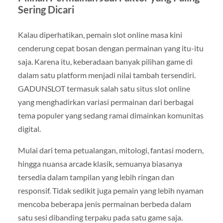
Sering Dicari
Kalau diperhatikan, pemain slot online masa kini
cenderung cepat bosan dengan permainan yang itu-itu
saja. Karena itu, keberadaan banyak pilihan game di
dalam satu platform menjadi nilai tambah tersendiri.
GADUNSLOT termasuk salah satu situs slot online
yang menghadirkan variasi permainan dari berbagai
tema populer yang sedang ramai dimainkan komunitas
digital.
Mulai dari tema petualangan, mitologi, fantasi modern,
hingga nuansa arcade klasik, semuanya biasanya
tersedia dalam tampilan yang lebih ringan dan
responsif. Tidak sedikit juga pemain yang lebih nyaman
mencoba beberapa jenis permainan berbeda dalam
satu sesi dibanding terpaku pada satu game saja.