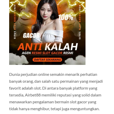
Dunia perjudian online semakin menarik perhatian
banyak orang, dan salah satu permainan yang menjadi
favorit adalah slot. Di antara banyak platform yang
tersedia, Airbet88 memiliki reputasi yang solid dalam
menawarkan pengalaman bermain slot gacor yang
tidak hanya menghibur, tetapi juga menguntungkan.